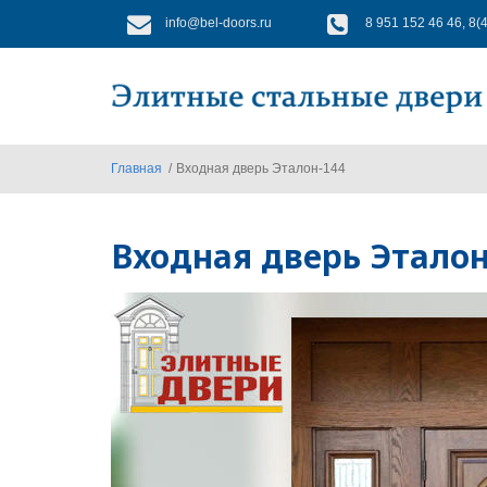
Перейти к основному содержанию
info@bel-doors.ru
8 951 152 46 46, 8(
Главная
/
Входная дверь Эталон-144
Входная дверь Эталон